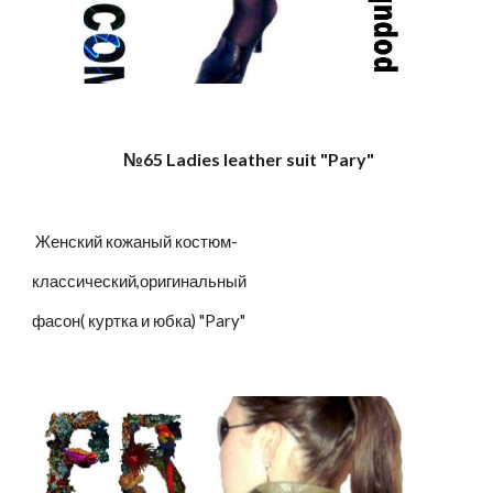
№65 Ladies leather suit "Pary"
Женский кожаный костюм-
классический,оригинальный
фасон( куртка и юбка) "Pary"